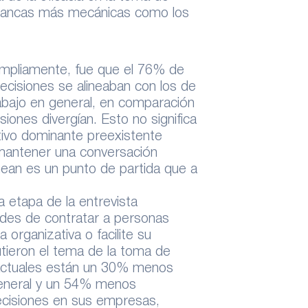
alancas más mecánicas como los
ó ampliamente, fue que el 76% de
decisiones se alineaban con los de
abajo en general, en comparación
iones divergían. Esto no significa
ativo dominante preexistente
e mantener una conversación
linean es un punto de partida que a
a etapa de la entrevista
ades de contratar a personas
a organizativa o facilite su
utieron el tema de la toma de
 actuales están un 30% menos
general y un 54% menos
decisiones en sus empresas,