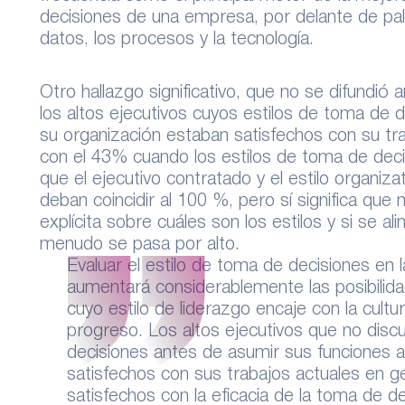
decisiones de una empresa, por delante de p
datos, los procesos y la tecnología.
Otro hallazgo significativo, que no se difundi
los altos ejecutivos cuyos estilos de toma de 
su organización estaban satisfechos con su tr
con el 43% cuando los estilos de toma de decis
que el ejecutivo contratado y el estilo organiz
deban coincidir al 100 %, pero sí significa qu
explícita sobre cuáles son los estilos y si se a
menudo se pasa por alto.
Evaluar el estilo de toma de decisiones en l
aumentará considerablemente las posibilid
cuyo estilo de liderazgo encaje con la cultur
progreso. Los altos ejecutivos que no disc
decisiones antes de asumir sus funciones
satisfechos con sus trabajos actuales en 
satisfechos con la eficacia de la toma de 