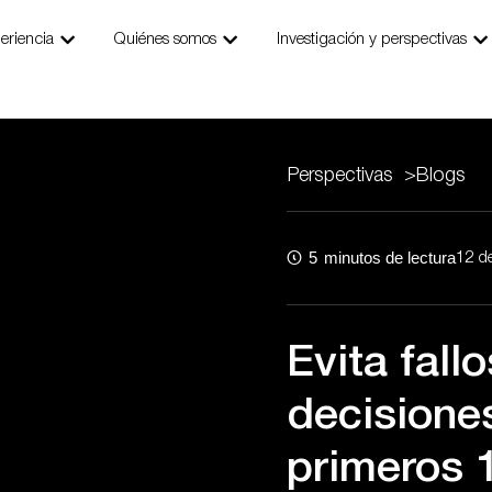
ngs
Abrir Our Expertise
Abrir Who We Are
Ab
eriencia
Quiénes somos
Investigación y perspectivas
Perspectivas
>
Blogs
5
minutos de lectura
12 d
Evita fall
decisione
primeros 