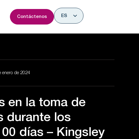
rir Research & Insights
ES
Contáctenos
EN
e enero de 2024
os en la toma de
s durante los
100 días – Kingsley