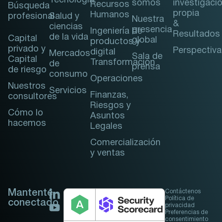
Tecnología
somos
investigaci
Recursos
Búsqueda
propia
Humanos
profesional
Salud y
Nuestra
&
ciencias
presencia
Ingeniería de
Resultados
de la vida
Capital
global
productos y
privado y
Perspectiva
digital
Mercados
Sala de
Capital
Transformación
de
prensa
de riesgo
consumo
Operaciones
Nuestros
Servicios
Finanzas,
consultores
Riesgos y
Cómo lo
Asuntos
hacemos
Legales
Comercialización
y ventas
Mantente
Contáctenos
Política de
conectado
privacidad
Preferencias de
consentimiento