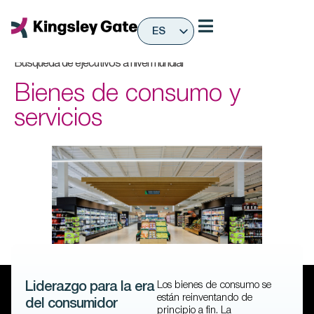
Ir
al
ES
contenido
EN
Búsqueda de ejecutivos a nivel mundial
Bienes de consumo y
servicios
Los bienes de consumo se
Liderazgo para la era
están reinventando de
del consumidor
principio a fin. La