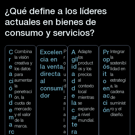
¿Qué define a los líderes
actuales en bienes de
consumo y servicios?
Combina
P
Adapte
Integrar
C
Excelen
A
Pr
la visión
r
los
la
r
cia en
gil
op
creativa y
o
product
sostenibi
e
la venta
id
ós
los datos
f
os y los
lidad en
a
directa
a
it
para
u
precios
la
aumentar
n
al
estrategi
ci
al
d
o
la
d
contexto
a, la
ó
consumi
d
en
penetraci
i
local
cadena
n
dor
e
ac
ón, la
z
mientras
de
d
la
ci
cuota de
a
se
suminist
mercado
l
expande
ro y el
e
c
ón
y el valor
a
a nivel
diseño.
m
ar
de la
l
mundial.
a
te
marca.
e
rc
ra
a