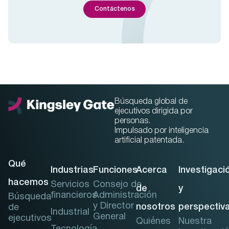
Contáctenos
Búsqueda global de
ejecutivos dirigida por
personas.
Impulsado por inteligencia
artificial patentada.
Qué
Industrias
Funciones
Acerca
Investigaci
hacemos
Servicios
Consejo de
de
y
financieros
Administración
Búsqueda
y Director
nosotros
perspectiv
de
Industrial
General
ejecutivos
Quiénes
Nuestra