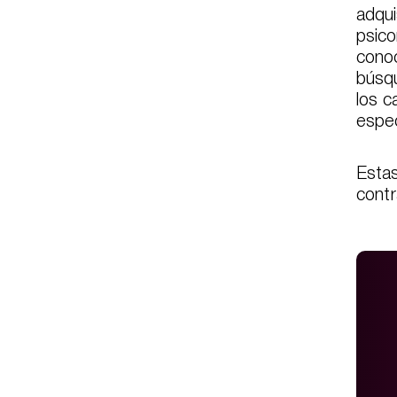
adqui
psico
conoc
búsqu
los c
espec
Estas
contr