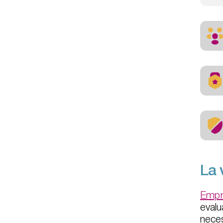
La 
Empr
evalu
neces