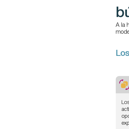
b
A la 
model
Los
Los
act
opo
exp