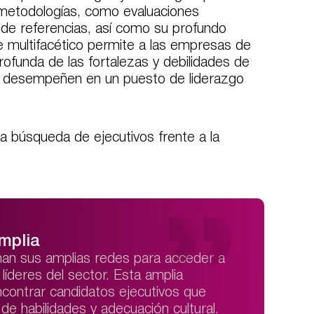
y metodologías, como evaluaciones
de referencias, así como su profundo
 multifacético permite a las empresas de
funda de las fortalezas y debilidades de
se desempeñen en un puesto de liderazgo
la búsqueda de ejecutivos frente a la
mplia
an sus amplias redes para acceder a
 líderes del sector. Esta amplia
ncontrar candidatos ejecutivos que
de habilidades y adecuación cultural.