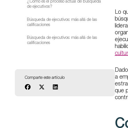
¿Cómo es el proceso actual de búsqueda
de ejecutivos?
Lo qu
búsqu
Búsqueda de ejecutivos: más allá de las
calificaciones
lider
organ
Búsqueda de ejecutivos: más allá de las
ejecu
calificaciones
habil
cultu
Dado 
a emp
Comparte este artículo
estra
que p
contr
Co