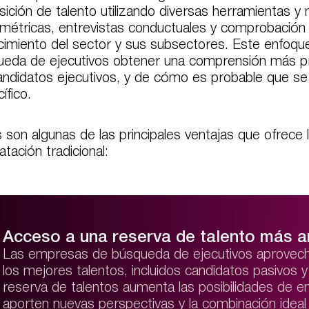
sición de talento utilizando diversas herramientas 
métricas, entrevistas conductuales y comprobación 
imiento del sector y sus subsectores. Este enfoque
eda de ejecutivos obtener una comprensión más pro
andidatos ejecutivos, y de cómo es probable que 
ífico.
 son algunas de las principales ventajas que ofrece 
atación tradicional:
Acceso a una reserva de talento más a
Las empresas de búsqueda de ejecutivos aprovech
los mejores talentos, incluidos candidatos pasivos y
reserva de talentos aumenta las posibilidades de e
aporten nuevas perspectivas y la combinación ideal 