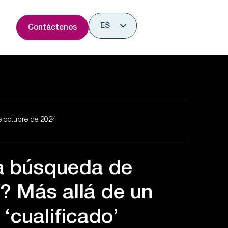
rir Research & Insights
ES
Contáctenos
EN
e octubre de 2024
a búsqueda de
s? Más allá de un
‘cualificado’