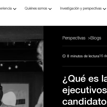
ngs
Abrir Our Expertise
Abrir Who We Are
Ab
eriencia
Quiénes somos
Investigación y perspectivas
Perspectivas
>
Blogs
8
minutos de lectura
16 d
¿Qué es l
ejecutivo
candidato 