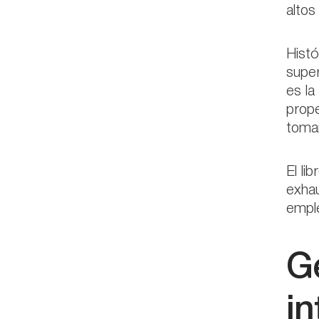
altos
Histó
super
es la
prope
toman
El li
exhau
emple
G
in