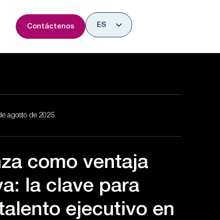
rir Research & Insights
ES
Contáctenos
EN
de agosto de 2025
nza como ventaja
a: la clave para
 talento ejecutivo en