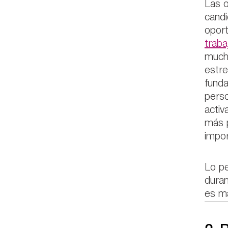
Las o
candi
oport
traba
much
estre
funda
perso
acti
más 
impor
Lo pe
duran
es má