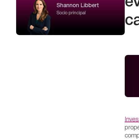
e
Shannon Libbert
Socio principal
c
Inve
prope
compa