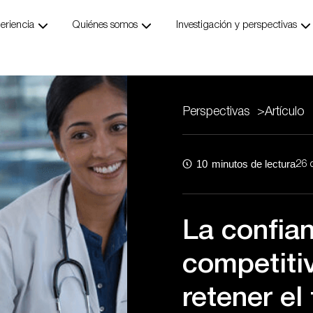
ngs
Abrir Our Expertise
Abrir Who We Are
Ab
eriencia
Quiénes somos
Investigación y perspectivas
Perspectivas
>
Artículo
10
minutos de lectura
26 
La confia
competitiv
retener el