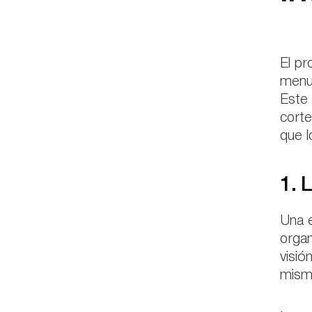
El pr
menud
Este 
corte
que l
1. 
Una e
organ
visió
mismo