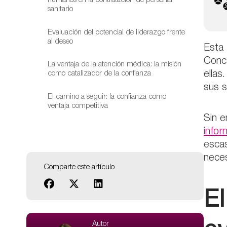
humanos en la contratación de personal
sanitario
Evaluación del potencial de liderazgo frente
al deseo
Esta 
Concr
La ventaja de la atención médica: la misión
como catalizador de la confianza
ellas
sus s
El camino a seguir: la confianza como
ventaja competitiva
Sin e
infor
escas
neces
Comparte este artículo
El
Autor