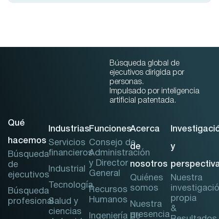
Búsqueda global de
ejecutivos dirigida por
personas.
Impulsado por inteligencia
artificial patentada.
Qué
Industrias
Funciones
Acerca
Investigaci
hacemos
Servicios
Consejo de
de
y
financieros
Administración
Búsqueda
y Director
nosotros
perspectiv
de
Industrial
General
ejecutivos
Quiénes
Nuestra
Tecnología
somos
investigaci
Recursos
Búsqueda
propia
Humanos
profesional
Salud y
Nuestra
&
ciencias
presencia
Ingeniería de