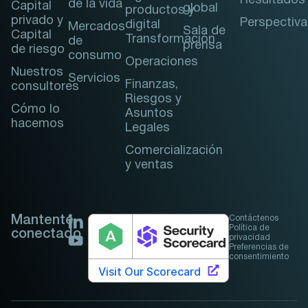
Resultados
de la vida
Capital
global
productos y
privado y
Perspectiva
digital
Mercados
Sala de
Capital
Transformación
de
prensa
de riesgo
consumo
Operaciones
Nuestros
Servicios
Finanzas,
consultores
Riesgos y
Cómo lo
Asuntos
hacemos
Legales
Comercialización
y ventas
Mantente
Contáctenos
Política de
conectado
privacidad
Preferencias de
consentimiento