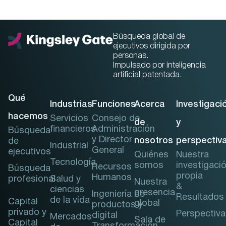
Búsqueda global de
ejecutivos dirigida por
personas.
Impulsado por inteligencia
artificial patentada.
Qué
Industrias
Funciones
Acerca
Investigaci
hacemos
Servicios
Consejo de
de
y
financieros
Administración
Búsqueda
y Director
nosotros
perspectiv
de
Industrial
General
ejecutivos
Quiénes
Nuestra
Tecnología
somos
investigaci
Recursos
Búsqueda
propia
Humanos
profesional
Salud y
Nuestra
&
ciencias
presencia
Ingeniería de
Resultados
de la vida
Capital
global
productos y
privado y
Perspectiva
digital
Mercados
Sala de
Capital