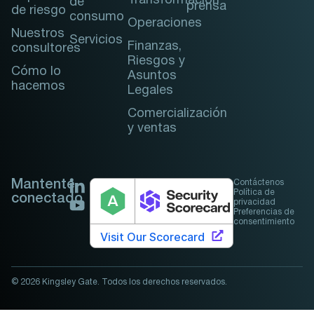
Transformación
de
prensa
de riesgo
consumo
Operaciones
Nuestros
Servicios
Finanzas,
consultores
Riesgos y
Cómo lo
Asuntos
hacemos
Legales
Comercialización
y ventas
Mantente
Contáctenos
Política de
conectado
privacidad
Preferencias de
consentimiento
© 2026 Kingsley Gate. Todos los derechos reservados.