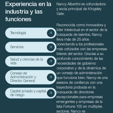
Experiencia en la
Nancy Albertini es cofundadora
y socia principal de Kingsley
industria y las
Gate.
funciones
Reconocida como innovadora y
líder intelectual en el sector de la
Tecnología
búsqueda de talentos, Nancy
lleva más de 25 años
conectando a los profesionales
Servicios
más cotizados con las empresas
líderes del sector. Gracias a su
profundo conocimiento de las
Salud y ciencias de la
vida
necesidades de gobierno
corporativo y de la dinámica de
un consejo de administración
Consejo de
Administración y
que funciona bien, Nancy es una
Director General
asesora de confianza con una
trayectoria probada en la
Capital privado y capital
búsqueda de directores
de riesgo
excepcionales para empresas
emergentes y empresas de la
lista Fortune 100 en múltiples
sectores. Nancy es