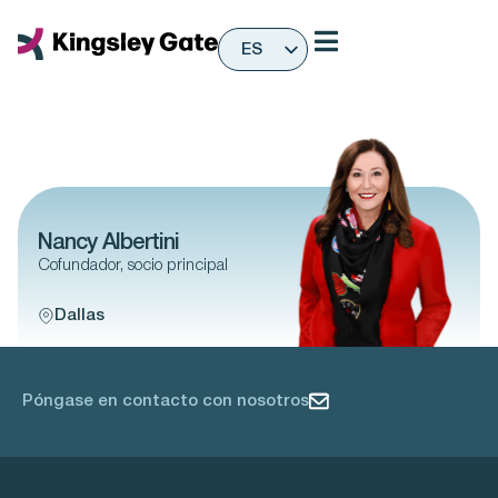
Ir
al
ES
contenido
EN
Nancy Albertini
Cofundador, socio principal
Dallas
Póngase en contacto con nosotros