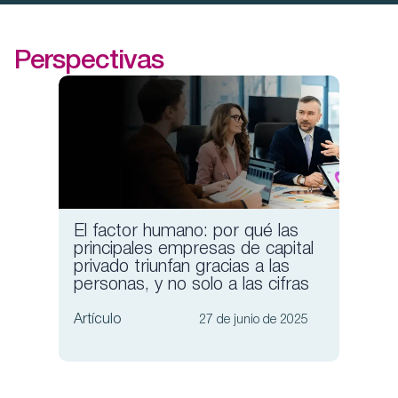
Perspectivas
El factor humano: por qué las
Selec
principales empresas de capital
conse
privado triunfan gracias a las
empre
personas, y no solo a las cifras
en un
Artículo
Artícul
27 de junio de 2025