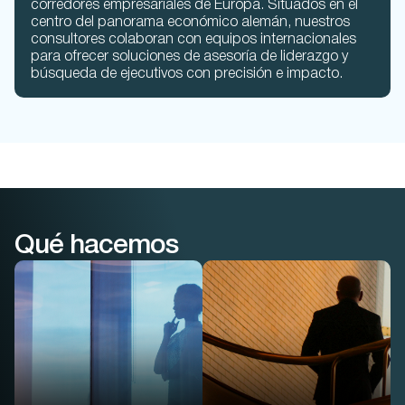
corredores empresariales de Europa. Situados en el
centro del panorama económico alemán, nuestros
consultores colaboran con equipos internacionales
para ofrecer soluciones de asesoría de liderazgo y
búsqueda de ejecutivos con precisión e impacto.
Qué hacemos
Búsqueda
Búsqueda de
profesional
ejecutivos
Precisión de nivel ejecutivo
No buscamos líderes por
para funciones
sus títulos, sino por su
profesionales, impulsada
forma de pensar, decidir y
por IA nativa patentada y
generar impacto en su
guiada por consultores
empresa.
reales.