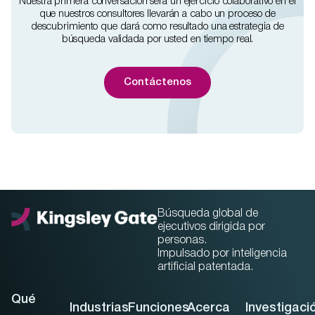
Nuestra primera conversación será un ejercicio colaborativo en el
que nuestros consultores llevarán a cabo un proceso de
descubrimiento que dará como resultado una estrategia de
búsqueda validada por usted en tiempo real.
Contáctenos
Búsqueda global de
ejecutivos dirigida por
personas.
Impulsado por inteligencia
artificial patentada.
Qué
Industrias
Funciones
Acerca
Investigaci