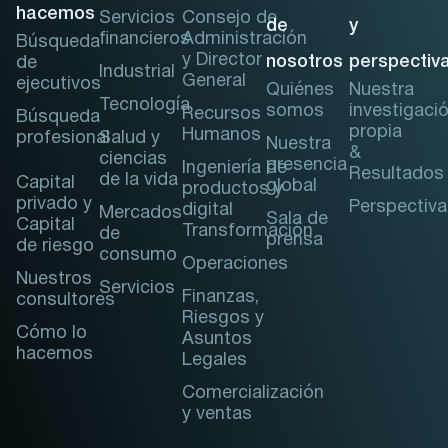
hacemos
Servicios
Consejo de
de
y
financieros
Administración
Búsqueda
y Director
nosotros
perspectiv
de
Industrial
General
ejecutivos
Quiénes
Nuestra
Tecnología
somos
investigaci
Recursos
Búsqueda
propia
Humanos
profesional
Salud y
Nuestra
&
ciencias
presencia
Ingeniería de
Resultados
de la vida
Capital
global
productos y
privado y
Perspectiva
digital
Mercados
Sala de
Capital
Transformación
de
prensa
de riesgo
consumo
Operaciones
Nuestros
Servicios
Finanzas,
consultores
Riesgos y
Cómo lo
Asuntos
hacemos
Legales
Comercialización
y ventas