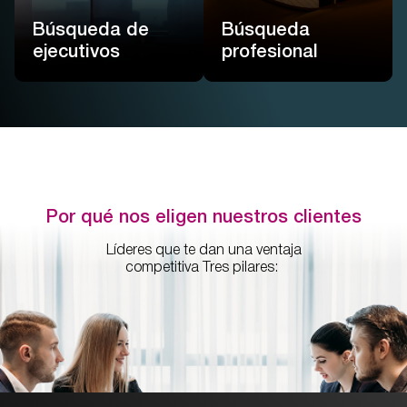
Búsqueda de
Búsqueda
Más
Más
información
información
ejecutivos
profesional
Por qué nos eligen nuestros clientes
Líderes que te dan una ventaja
competitiva Tres pilares: